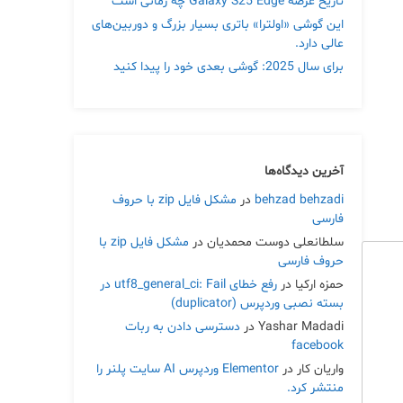
تاریخ عرضه Galaxy S25 Edge چه زمانی است
این گوشی «اولترا» باتری بسیار بزرگ و دوربین‌های
عالی دارد.
برای سال 2025: گوشی بعدی خود را پیدا کنید
آخرین دیدگاه‌ها
behzad behzadi
در
مشکل فایل zip با حروف
فارسی
سلطانعلی دوست محمدیان
در
مشکل فایل zip با
حروف فارسی
حمزه ارکیا
در
رفع خطای utf8_general_ci: Fail در
بسته نصبی وردپرس (duplicator)
Yashar Madadi
در
دسترسی دادن به ربات
facebook
واریان کار
در
Elementor وردپرس AI سایت پلنر را
منتشر کرد.