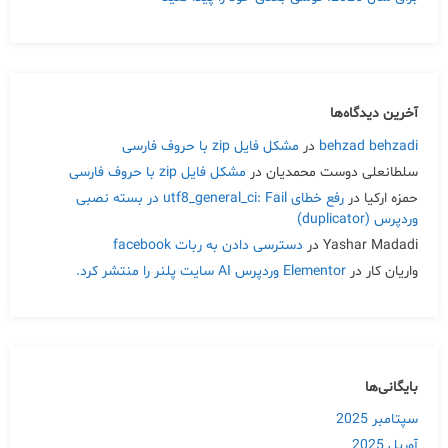
آخرین دیدگاه‌ها
behzad behzadi
در
مشکل فایل zip با حروف فارسی
سلطانعلی دوست محمدیان
در
مشکل فایل zip با حروف فارسی
حمزه ارکیا
در
رفع خطای utf8_general_ci: Fail در بسته نصبی
وردپرس (duplicator)
Yashar Madadi
در
دسترسی دادن به ربات facebook
واریان کار
در
Elementor وردپرس AI سایت پلنر را منتشر کرد.
بایگانی‌ها
سپتامبر 2025
آوریل 2025