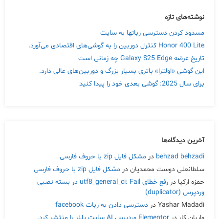
نوشته‌های تازه
مسدود کردن دسترسی رباتها به سایت
Honor 400 Lite کنترل دوربین را به گوشی‌های اقتصادی می‌آورد.
تاریخ عرضه Galaxy S25 Edge چه زمانی است
این گوشی «اولترا» باتری بسیار بزرگ و دوربین‌های عالی دارد.
برای سال 2025: گوشی بعدی خود را پیدا کنید
آخرین دیدگاه‌ها
behzad behzadi
در
مشکل فایل zip با حروف فارسی
سلطانعلی دوست محمدیان
در
مشکل فایل zip با حروف فارسی
حمزه ارکیا
در
رفع خطای utf8_general_ci: Fail در بسته نصبی
وردپرس (duplicator)
Yashar Madadi
در
دسترسی دادن به ربات facebook
واریان کار
در
Elementor وردپرس AI سایت پلنر را منتشر کرد.