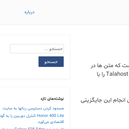
درباره
جستجو
برای:
ت که متن ها در
دیتابیس ذخیره می شوند) کلمه ی Talahost را نوشته اید. پس از مدتی مثلا 1 سال بعد! تصمیم می گیرید همه ی کلمه های Talahost را با
د نوشته باشید. پس انجام این جایگزینی
نوشته‌های تازه
مسدود کردن دسترسی رباتها به سایت
Honor 400 Lite کنترل دوربین را ب
اقتصادی می‌آورد.