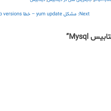
Next:
مشکل yum update – خطا Error: Protected multilib versions
س Mysql
”