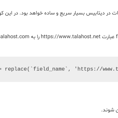
= replace(`field_name`, 'https://www.t
 شوند.