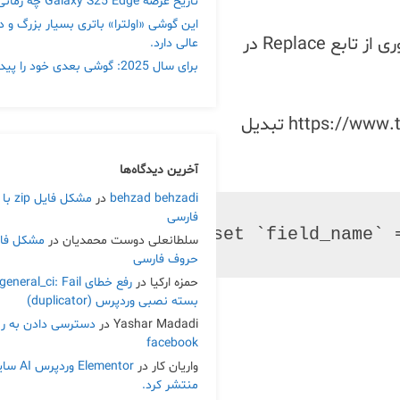
تاریخ عرضه Galaxy S25 Edge چه زمانی است
این گوشی «اولترا» باتری بسیار بزرگ و د
با نوشتن یک کوری (query) و اجرای آن، انجام جایگزینی متن یا کلمات در دیتابیس بسیار سریع و ساده خواهد بود. در این کوری از تابع Replace در
عالی دارد.
برای سال 2025: گوشی بعدی خود را پیدا کنید
فرض کنید میخواهیم در جدول table_name و در فیلد field_name عبارت https://www.talahost.net را به https://www.talahost.com تبدیل
آخرین دیدگاه‌ها
behzad behzadi
در
مشکل فا
فارسی
update table_name set `field_name` 
سلطانعلی دوست محمدیان
در
حروف فارسی
حمزه ارکیا
در
بسته نصبی وردپرس (duplicator)
Yashar Madadi
در
دسترسی دادن به ر
facebook
واریان کار
در
Elementor 
منتشر کرد.